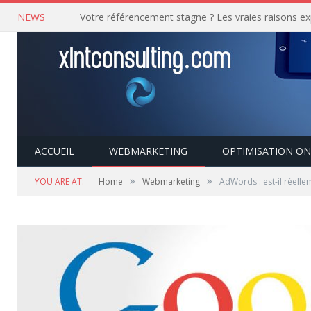
NEWS
ACCUEIL
WEBMARKETING
OPTIMISATION ON
»
»
YOU ARE AT:
Home
Webmarketing
AdWords : est-il réellem