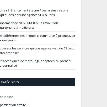
otre référencement stagne ? Les vraies raisons
xpliquées par une agence SEO à Paris
ancement de NOVTUMLIXA : la révolution
martphone à moitié prix
es différentes techniques E-commerce à promouvoir
e nos jours
oom sur les services qu’une agence web du 78 peut
ous proposer
es techniques de marquage adaptées au parasol
ersonnalisé
CATÉGORIES
on classé
ptimisation offsite