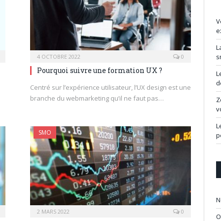
V
e
L
s
4 OCTOBRE 2022
0
Pourquoi suivre une formation UX ?
L
d
Centré sur l’expérience utilisateur, l’UX design est une
branche du webmarketing qu’il ne faut pas…
Z
v
L
SMO
p
N
2 MARS 2022
0
O