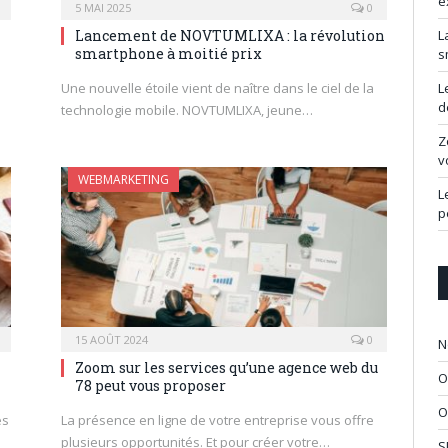
e
5 MAI 2025
0
Lancement de NOVTUMLIXA : la révolution
L
smartphone à moitié prix
s
Une nouvelle étoile vient de naître dans le ciel de la
L
d
technologie mobile. NOVTUMLIXA, jeune…
Z
v
WEBMARKETING
L
p
15 AOÛT 2024
0
N
Zoom sur les services qu’une agence web du
O
78 peut vous proposer
O
es
La présence en ligne de votre entreprise vous offre
plusieurs opportunités. Et pour créer votre…
S