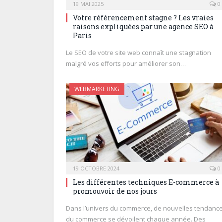
19 MAI 2025
0
Votre référencement stagne ? Les vraies
raisons expliquées par une agence SEO à
Paris
Le SEO de votre site web connaît une stagnation
malgré vos efforts pour améliorer son…
WEBMARKETING
19 OCTOBRE 2024
0
Les différentes techniques E-commerce à
promouvoir de nos jours
Dans l’univers du commerce, de nouvelles tendanc
du commerce se dévoilent chaque année. Des