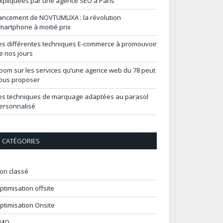
xpliquées par une agence SEO à Paris
ancement de NOVTUMLIXA : la révolution
martphone à moitié prix
es différentes techniques E-commerce à promouvoir
e nos jours
oom sur les services qu’une agence web du 78 peut
ous proposer
es techniques de marquage adaptées au parasol
ersonnalisé
CATÉGORIES
on classé
ptimisation offsite
ptimisation Onsite
MO