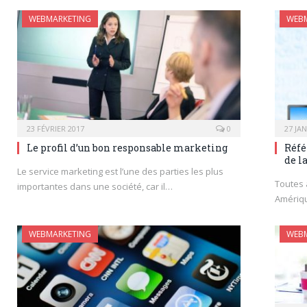
WEBMARKETING
WEB
23 FÉVRIER 2017
0
27 JA
Le profil d’un bon responsable marketing
Réfé
de l
Le service marketing est l’une des parties les plus
Toutes 
importantes dans une société, car il…
Amériqu
WEBMARKETING
WEB