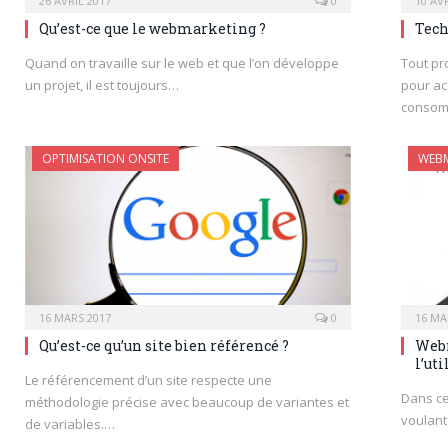
26 AVRIL 2017
0
10 AV
Qu’est-ce que le webmarketing ?
Tech
Quand on travaille sur le web et que l’on développe
Tout pr
un projet, il est toujours…
pour acc
consom
OPTIMISATION ONSITE
WEB
16 MARS 2017
0
16 MA
Qu’est-ce qu’un site bien référencé ?
Webm
l’uti
Le référencement d’un site respecte une
Dans ce
méthodologie précise avec beaucoup de variantes et
voulant
de variables.…