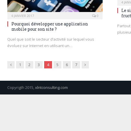
4 JANV
Le s
fruc
6 JANVIER 2017
0
Pourquoi développer une application
Partout
mobile pour son site ?
plusieu
Quel que soit le secteur d’activité sur lequel vous
évoluez sur Internet en utilisant un…
Previous
Next
1
2
3
4
5
6
7
Copyrigth 2015,
xlntconsulting.com