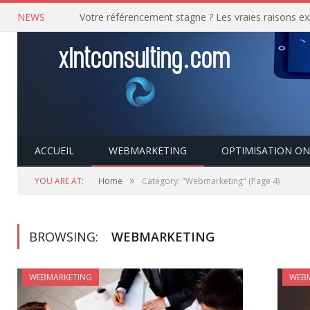
NEWS
ACCUEIL
WEBMARKETING
OPTIMISATION ON
»
YOU ARE AT:
Home
Category: "Webmarketing"
(Page 4)
BROWSING:
WEBMARKETING
WEBMARKETING
WEB